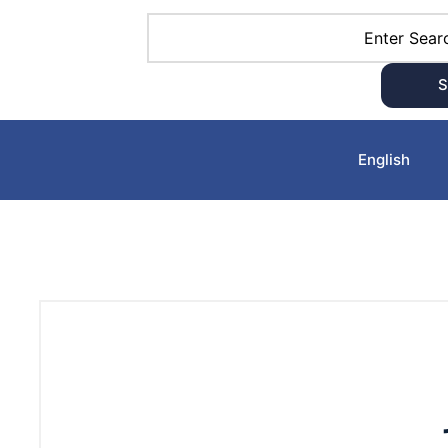
S
English